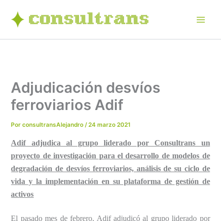
Ir
al
contenido
Adjudicación desvíos
ferroviarios Adif
Por
consultransAlejandro
/
24 marzo 2021
Adif adjudica al grupo liderado por Consultrans un
proyecto de investigación para el desarrollo de modelos de
degradación de desvíos ferroviarios, análisis de su ciclo de
vida y la implementación en su plataforma de gestión de
activos
El pasado mes de febrero, Adif adjudicó al grupo liderado por